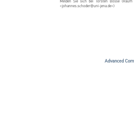
Melden Sie sich bei Torsten Bosse (Raum 
<johannes.schoder@uni-jena.de>)
Advanced Comp